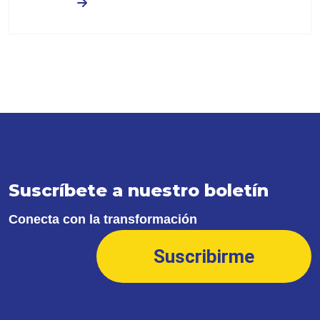
Leer más
S
u
s
c
r
í
b
e
t
e
a
n
u
e
s
t
r
o
b
o
l
e
t
í
n
Conecta con la transformación
Suscribirme