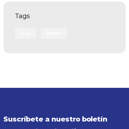
Tags
Blog
Boletin
S
u
s
c
r
í
b
e
t
e
a
n
u
e
s
t
r
o
b
o
l
e
t
í
n