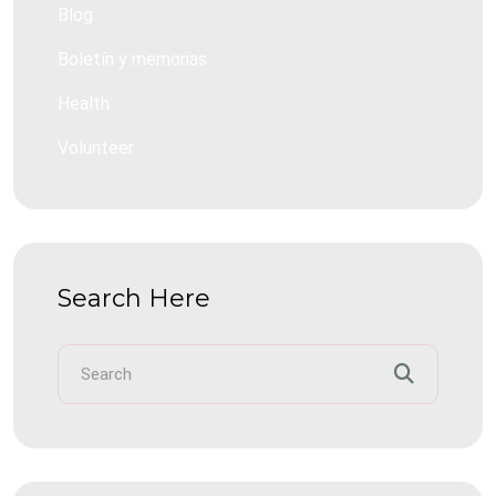
Blog
Boletín y memorias
Health
Volunteer
Search Here